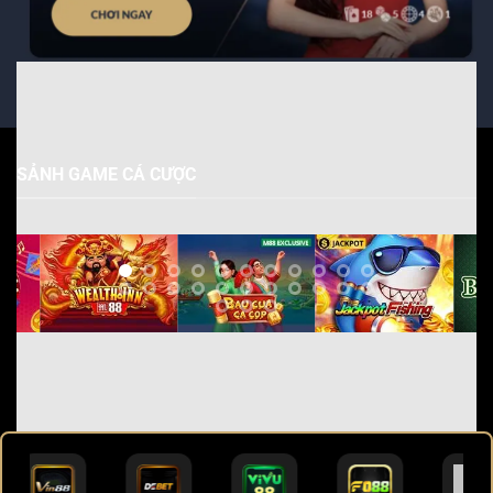
SẢNH GAME CÁ CƯỢC