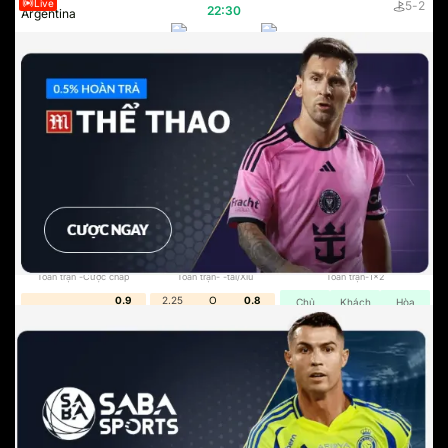
Live
5
-
2
22:30
-
Rosario Central
Aldosivi
Toàn trận -Cược chấp
Toàn trận- -tài/Xỉu
Toàn trận-1x2
0.85
2
O
1
Chủ
Khách
Hòa
1.48
3.7
9
1
0.95
U
0.8
Toàn trận cược Châu Á khác
7
kèo
Live
5
-
2
00:45
-
Independiente Rivadavia
Estudiantes Rio Cuarto
Toàn trận -Cược chấp
Toàn trận- -tài/Xỉu
Toàn trận-1x2
0.9
2.25
O
0.8
Chủ
Khách
Hòa
1.53
3.6
8
1
0.9
U
1
Toàn trận cược Châu Á khác
7
kèo
HẠNG 2 HÀ LAN
Live
5
-
2
18:00