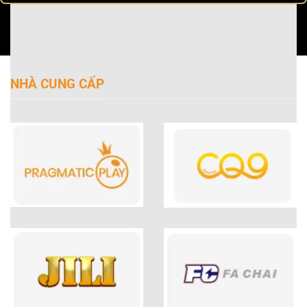
NHÀ CUNG CẤP