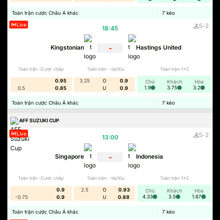
Toàn trận cược Châu Á khác
7
kèo
Live
5
-
2
18:45
-
Kingstonian
Hastings United
Toàn trận -Cược chấp
Toàn trận- -tài/Xỉu
Toàn trận-1x2
0.95
3.25
O
0.9
Chủ
Khách
Hòa
1.9
3.75
3.2
0.5
0.85
U
0.9
Toàn trận cược Châu Á khác
7
kèo
AFF SUZUKI CUP
Live
5
-
2
13:00
-
Singapore
Indonesia
Toàn trận -Cược chấp
Toàn trận- -tài/Xỉu
Toàn trận-1x2
0.9
2.5
O
0.93
Chủ
Khách
Hòa
4.33
3.5
1.67
-0.75
0.9
U
0.88
Toàn trận cược Châu Á khác
7
kèo