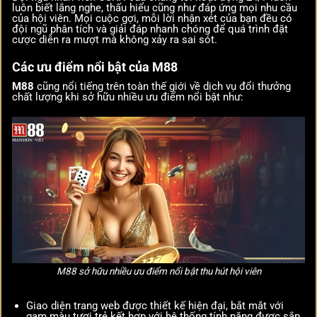
luôn biết lắng nghe, thấu hiểu cũng như đáp ứng mọi nhu cầu
của hội viên. Mọi cuộc gợi, mỗi lời nhận xét của bạn đều có
đội ngũ phân tích và giải đáp nhanh chóng để quá trình đặt
cược diễn ra mượt mà không xảy ra sai sót.
Các ưu điểm nổi bật của M88
M88
cũng nổi tiếng trên toàn thế giới về dịch vụ đổi thưởng
chất lượng khi sở hữu nhiều ưu điểm nổi bật như:
M88 sở hữu nhiều ưu điểm nổi bật thu hút hội viên
Giao diện trang web được thiết kế hiện đại, bắt mắt với
gam màu tươi trẻ kết hợp với hệ thống tính năng được sắp