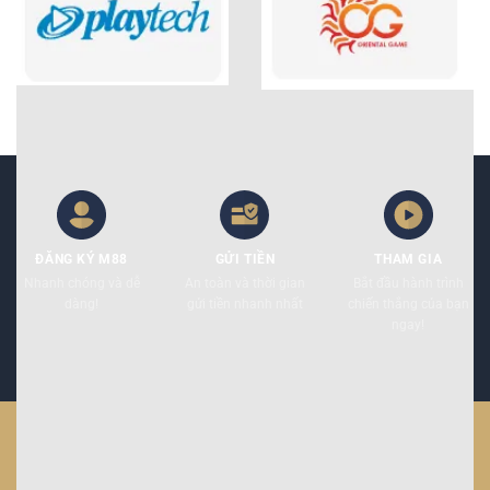
ĐĂNG KÝ M88
GỬI TIỀN
THAM GIA
Nhanh chóng và dễ
An toàn và thời gian
Bắt đầu hành trình
dàng!
gửi tiền nhanh nhất
chiến thắng của bạn
ngay!