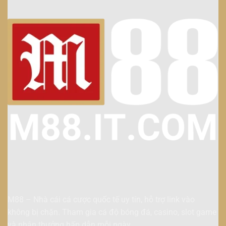
M88 – Nhà cái cá cược quốc tế uy tín, hỗ trợ link vào
không bị chặn. Tham gia cá độ bóng đá, casino, slot game
và nhận thưởng hấp dẫn mỗi ngày.